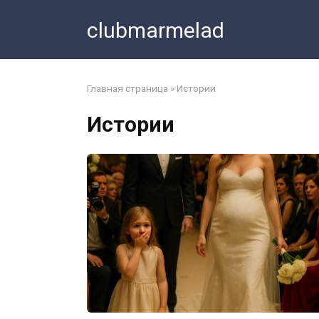
Перейти
clubmarmelad
к
контенту
Главная страница
»
Истории
Истории