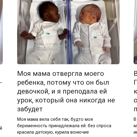
Моя мама отвергла моего
-
ребенка, потому что он был
девочкой, и я преподала ей
урок, который она никогда не
забудет
Моя мама вела себя так, будто моя
В
беременность принадлежала ей: без спроса
м
й
красила детскую, курила вонючие
и